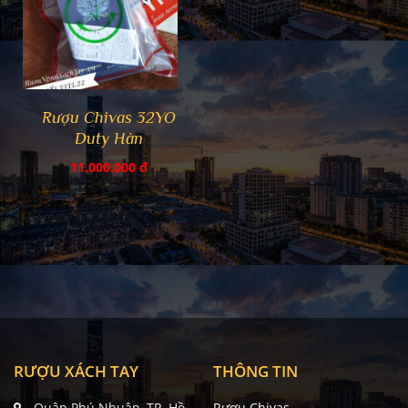
Rượu Chivas 32YO
Duty Hàn
11.000.000 đ
RƯỢU XÁCH TAY
THÔNG TIN
Quận Phú Nhuận, TP. Hồ
Rượu Chivas