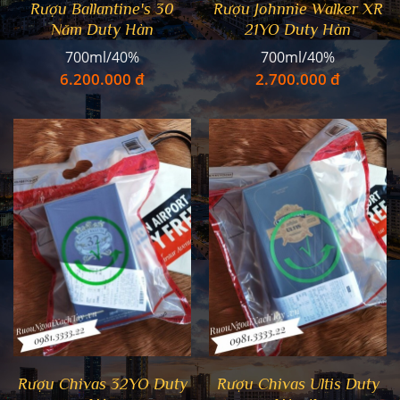
Rượu Ballantine's 30
Rượu Johnnie Walker XR
Năm Duty Hàn
21YO Duty Hàn
700ml/40%
700ml/40%
6.200.000 đ
2.700.000 đ
Rượu Chivas 32YO Duty
Rượu Chivas Ultis Duty