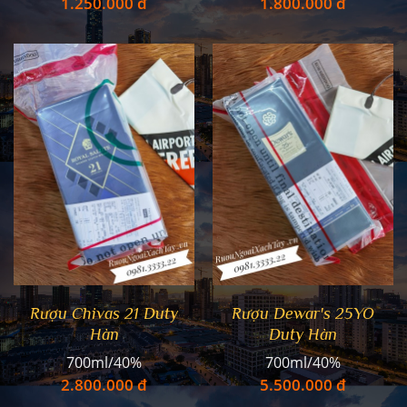
1.250.000 đ
1.800.000 đ
Rượu Chivas 21 Duty
Rượu Dewar's 25YO
Hàn
Duty Hàn
700ml/40%
700ml/40%
2.800.000 đ
5.500.000 đ