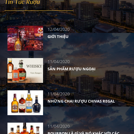
Tin Tức Rượu
12/04/2020
GIỚI THIỆU
11/04/2020
SẢN PHẨM RƯỢU NGOẠI
11/04/2020
NHỮNG CHAI RƯỢU CHIVAS REGAL
11/04/2020
BOURBON LÀ GÌ VÀ NÓ KHÁC VỚI CÁC