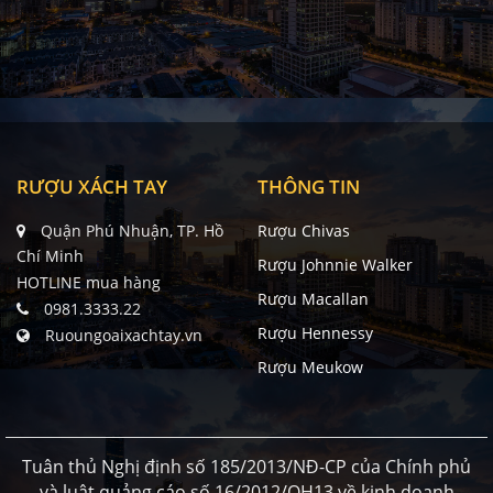
RƯỢU XÁCH TAY
THÔNG TIN
Quận Phú Nhuận, TP. Hồ
Rượu Chivas
Chí Minh
Rượu Johnnie Walker
HOTLINE mua hàng
Rượu Macallan
0981.3333.22
Rượu Hennessy
Ruoungoaixachtay.vn
Rượu Meukow
Tuân thủ Nghị định số 185/2013/NĐ-CP của Chính phủ
và luật quảng cáo số 16/2012/QH13 về kinh doanh