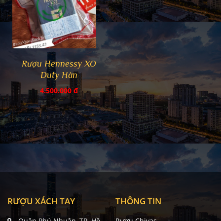
Rượu Hennessy XO
Duty Hàn
4.500.000 đ
RƯỢU XÁCH TAY
THÔNG TIN
Quận Phú Nhuận, TP. Hồ
Rượu Chivas