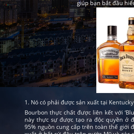
giúp bạn bắt đầu hiể
1. Nó có phải được sản xuất tại Kentuck
Bourbon thực chất được liên kết với ‘Bl
này thực sự được tạo ra độc quyền ở đ
95% nguồn cung cấp trên toàn thế giới đ
xuất ở bất cứ đâu trên nước Mỹ và các