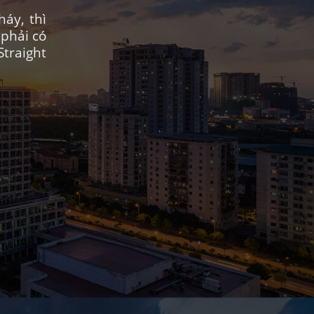
áy, thì
 phải có
traight