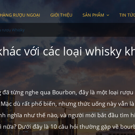
 HÀNG RƯỢU NGOẠI
GIỚI THIỆU
SẢN PHẨM
TIN TỨ
u rượu Whisky
khác với các loại whisky k
 đã từng nghe qua Bourbon, đây là một loại rượu
 Mặc dù rất phổ biến, nhưng thức uống này vẫn là
ịnh nghĩa như thế nào, và người mới bắt đầu tìm h
gì nữa? Dưới đây là 10 câu hỏi thường gặp về bou