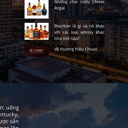
Những chai rượu Chivas
Regal
Bourbon là gì và nó khác
với các loại whisky khác
như thế nào?
Về thương hiệu Chivas
hức uống
ntucky,
được sản
mọc lên