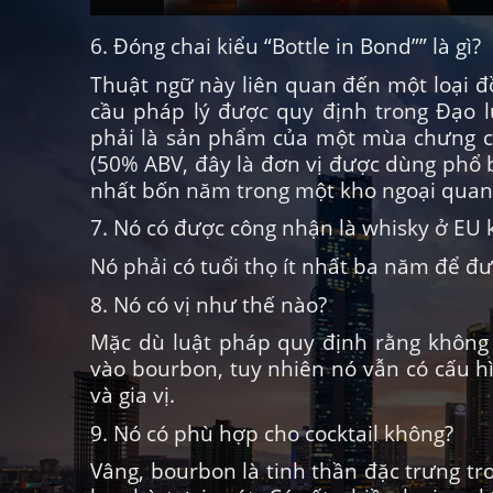
6. Đóng chai kiểu “Bottle in Bond”” là gì?
Thuật ngữ này liên quan đến một loại đ
cầu pháp lý được quy định trong Đạo 
phải là sản phẩm của một mùa chưng cất
(50% ABV, đây là đơn vị được dùng phổ bi
nhất bốn năm trong một kho ngoại quan 
7. Nó có được công nhận là whisky ở EU
Nó phải có tuổi thọ ít nhất ba năm để đ
8. Nó có vị như thế nào?
Mặc dù luật pháp quy định rằng không
vào bourbon, tuy nhiên nó vẫn có cấu hì
và gia vị.
9. Nó có phù hợp cho cocktail không?
Vâng, bourbon là tinh thần đặc trưng tr