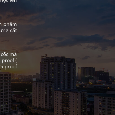
ản phẩm
ưng cất
ũ cốc mà
proof (
5 proof