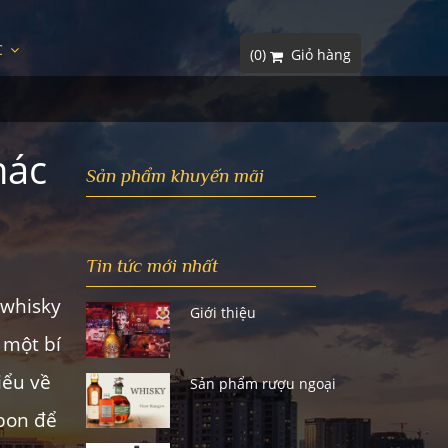
C
(
0
)
Giỏ hàng
hác
Sản phẩm khuyến mãi
Tin tức mới nhất
 whisky
Giới thiệu
 một bí
iểu về
Sản phẩm rượu ngoại
rbon để