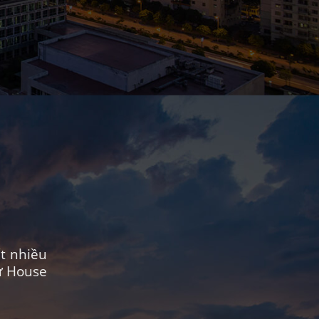
t nhiều
ừ House