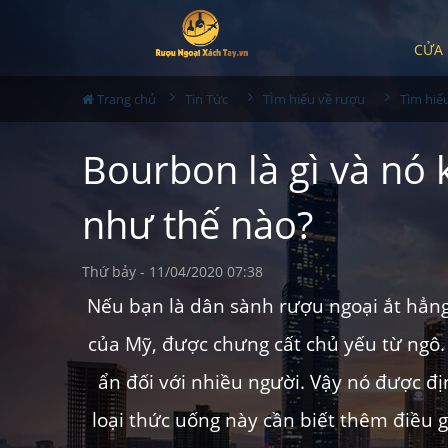
CỬA
Trang chủ
Tin Tức
TÌm hiểu về rượu
Tìm hiể
Bourbon là gì và nó 
như thế nào?
Thứ bảy - 11/04/2020 07:38
Nếu bạn là dân sành rượu ngoại ắt hẳng
của Mỹ, được chưng cất chủ yếu từ ngô.
ẩn đối với nhiều người. Vậy nó được đ
loại thức uống này cần biết thêm điều 