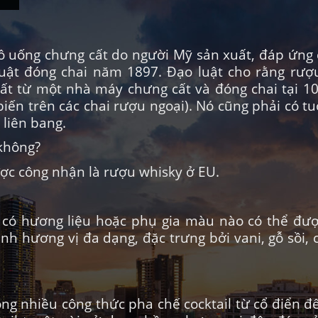
ồ uống chưng cất do người Mỹ sản xuất, đáp ứng 
luật đóng chai năm 1897. Đạo luật cho rằng rư
 từ ​​một nhà máy chưng cất và đóng chai tại 10
ến trên các chai rượu ngoại). Nó cũng phải có tuổ
liên bang.
 không?
ược công nhận là rượu whisky ở EU.
 có hương liệu hoặc phụ gia màu nào có thể đư
nh hương vị đa dạng, đặc trưng bởi vani, gỗ sồi,
ong nhiều công thức pha chế cocktail từ cổ điển đ