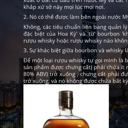
khắp xứ sở này mọi lúc mọi nơi.
2. Nó có thể được làm bên ngoài nước M
Không, các tiêu chuẩn liên bang quản l
đặc biệt của Hoa Kỳ' và 'từ' bourbon '
rượu whisky hoặc rượu whisky nào không
3. Sự khác biệt giữa bourbon và whisky là
Để một loại rượu whisky tự gọi mình là 
sản phẩm được chưng cất) phải chứa ít 
80% ABV) trở xuống , chưng cất phải đư
trở xuống, và nó không được chứa bất kỳ