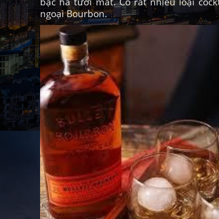
bạc hà tươi mát. Có rất nhiều loại coc
ngoại Bourbon.