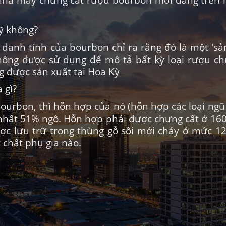
ỹ không?
ý danh tính của bourbon chỉ ra rằng đó là một 's
không được sử dụng để mô tả bất kỳ loại rượu ch
 được sản xuất tại Hoa Kỳ
 gì?
bourbon, thì hỗn hợp của nó (hỗn hợp các loại ng
nhất 51% ngô. Hỗn hợp phải được chưng cất ở 160 
ợc lưu trữ trong thùng gỗ sồi mới cháy ở mức 12
 chất phụ gia nào.