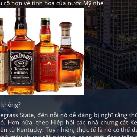
u rõ hơn về tinh hoa của nước Mỹ nhé
y không?
uegrass State, đến nỗi nó dễ dàng bị nghĩ rằng t
ó. Hơn nữa, theo Hiệp hội các nhà chưng cất Ke
ến từ Kentucky. Tuy nhiên, thực tế là nó có thể 
 nhà máy chưng cất rượu bourbon mới đang trên 