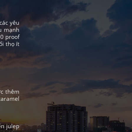
các yêu
ợu mạnh
0 proof
i thọ ít
ợc thêm
 caramel
ến julep