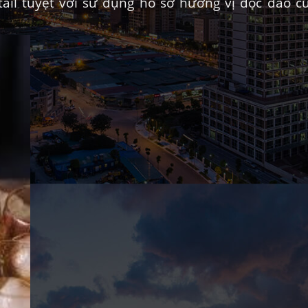
ktail tuyệt vời sử dụng hồ sơ hương vị độc đáo c