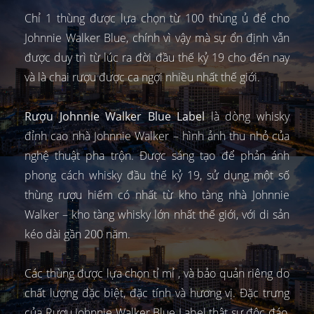
Chỉ 1 thùng được lựa chọn từ 100 thùng ủ để cho
Johnnie Walker Blue, chính vì vậy mà sự ổn định vẫn
được duy trì từ lúc ra đời đầu thế kỷ 19 cho đến nay
và là chai rượu được ca ngợi nhiều nhất thế giới.
Rượu Johnnie Walker Blue Label
là dòng whisky
đỉnh cao nhà Johnnie Walker – hình ảnh thu nhỏ của
nghệ thuật pha trộn. Được sáng tạo để phản ánh
phong cách whisky đầu thế kỷ 19, sử dụng một số
thùng rượu hiếm có nhất từ kho tàng nhà Johnnie
Walker – kho tàng whisky lớn nhất thế giới, với di sản
kéo dài gần 200 năm.
Các thùng được lựa chọn tỉ mỉ , và bảo quản riêng do
chất lượng đặc biệt, đặc tính và hương vị. Đặc trưng
của Rượu Johnnie Walker Blue Label thật sự độc đáo,