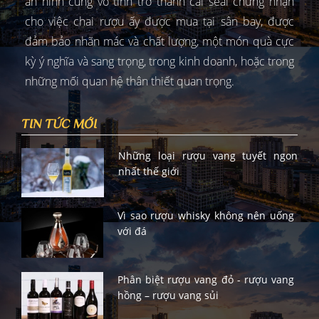
an ninh cũng vô tình trở thành cái seal chứng nhận
cho việc chai rượu ấy được mua tại sân bay, được
đảm bảo nhãn mác và chất lượng, một món quà cực
kỳ ý nghĩa và sang trọng, trong kinh doanh, hoặc trong
những mối quan hệ thân thiết quan trọng.
TIN TỨC MỚI
Những loại rượu vang tuyết ngon
nhất thế giới
Vì sao rượu whisky không nên uống
với đá
Phân biệt rượu vang đỏ - rượu vang
hồng – rượu vang sủi