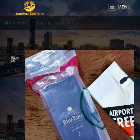
MENU
Trang chủ
Rượu Johnnie walker
Rượu JW Blue Label Duty Hàn