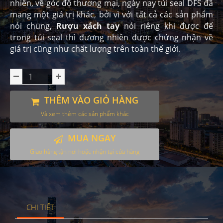
nhiên, về góc độ thương mại, ngày nay túi seal DFS đã
mang một giá trị khác, bởi vì với tất cả các sản phẩm
nói chung,
Rượu xách tay
nói riêng khi được để
trong túi seal thì đương nhiên được chứng nhận về
giá trị cũng như chất lượng trên toàn thế giới.
THÊM VÀO GIỎ HÀNG
Và xem thêm các sản phẩm khác
MUA NGAY
Giao hàng tận nơi hoặc nhận tại cửa hàng
CHI TIẾT