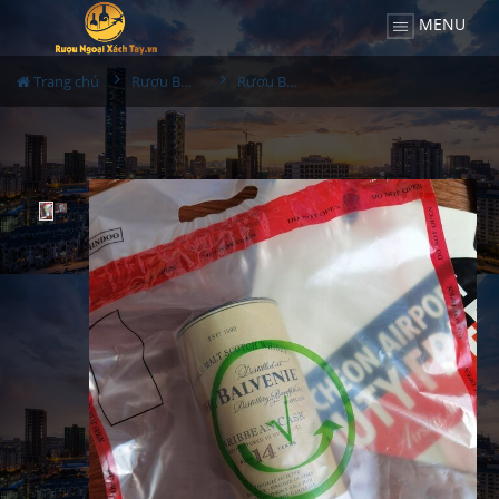
MENU
Trang chủ
Rượu Balvenie
Rượu Balvenie 14YO Duty Hàn