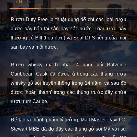
CHI TIẾT
Rượu Duty Free là thuật dùng để chỉ các loại rượu
được bày bán tại sân bay các nước. Loại rượu này
thường có Bill (hoá đơn) và Seal DFS riêng của mỗi
sân bay và mỗi nước.
Rượu whisky mạch nha 14 năm tuổi Balvenie
Caribbean Cask đã được ủ trong các thùng rượu
whisky gỗ sồi truyền thống trong 14 năm, và sau đó
được 'hoàn thành' trong các thùng trước đây chứa
rượu rum Caribe.
Để tạo ra thành phẩm lý tưởng, Malt Master David C.
Stewart MBE đã đổ đầy các thùng gỗ sồi Mỹ với sự