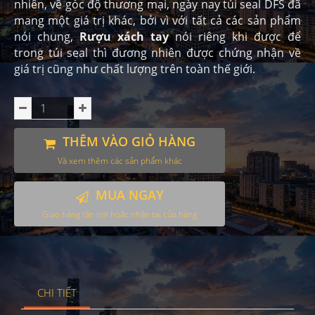
nhiên, về góc độ thương mại, ngày nay túi seal DFS đã
mang một giá trị khác, bởi vì với tất cả các sản phẩm
nói chung,
Rượu xách tay
nói riêng khi được để
trong túi seal thì đương nhiên được chứng nhận về
giá trị cũng như chất lượng trên toàn thế giới.
THÊM VÀO GIỎ HÀNG
Và xem thêm các sản phẩm khác
MUA NGAY
Giao hàng tận nơi hoặc nhận tại cửa hàng
CHI TIẾT