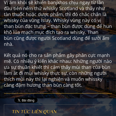
Vị ám khói sẽ khiến banjkhos chịu ngay từ lần
đầu tiên nếm thử whisky Scotland và thấy như
tàn thuốc hoặc dược phẩm, thì đó chắc chắn là
whisky của vùng Islay. Whisky vùng này có vị
than bùn đặc trưng – than bùn được dùng để hun
khô lúa mạch mục đích tạo ra whisky. Than
bùn cũng được người Scotland dùng để sưởi ấm
nhà.
Kết quả nó cho ra sản phẩm gây phân cực mạnh
mẽ. Có nhiều ý kiến khác nhau: Những người nào
ưa sự thuần khiết thì cảm thấy mùi than của bùn
làm át đi mùi whisky thực sự, còn những người
thích mùi này thì lại nghiện và muốn whissky
càng đậm hương than bùn càng tốt.
TIN TỨC LIÊN QUAN