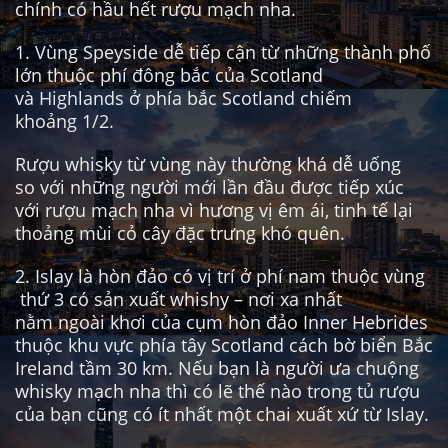
chính có hầu hết rượu mạch nha.
1. Vùng Speyside dễ tiếp cận từ những thành phố
lớn thuộc phí đông bắc của Scotland
và Highlands ở phía bắc Scotland chiếm
khoảng 1/2.
Rượu whisky từ vùng này thường khá dễ uống
so với những người mới lần đầu được tiếp xúc
với rượu mạch nha vì hương vị êm ái, tinh tế lại
thoảng mùi cỏ cây đặc trưng khó quên.
2. Islay là hòn đảo có vị trí ở phí nam thuộc vùng
thứ 3 có sản xuất whishy – nơi xa nhất
nằm ngoài khơi của cụm hòn đảo Inner Hebrides
thuộc khu vực phía tây Scotland cách bờ biển Bắc
Ireland tầm 30 km. Nếu bạn là người ưa chuộng
whisky mạch nha thì có lẽ thế nào trong tủ rượu
của bạn cũng có ít nhất một chai xuất xứ từ Islay.