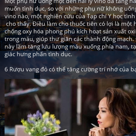
Một phụ nữ uống một đến hai ly vino đã tăng h
muốn tình dục, so với những phụ nữ không uống
vino nào, một nghiên cứu
của Tạp chí Y học tình
cho thấy. Điều làm cho thuốc tiên có lợi là một 
chống oxy hóa phong phú kích hoạt sản xuất oxit
trong máu, giúp thư giãn các thành động mạch.
này làm tăng lưu lượng máu xuống phía nam, t
giác hưng phấn tình dục.
6
Rượu vang đỏ có thể tăng cường trí nhớ của b