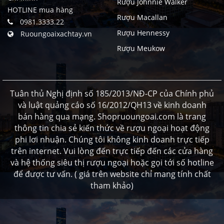
Rượu Johnnie Walker
HOTLINE mua hàng
Rượu Macallan
0981.3333.22
Rượu Hennessy
Ruoungoaixachtay.vn
Rượu Meukow
Tuân thủ Nghị định số 185/2013/NĐ-CP của Chính phủ
và luật quảng cáo số 16/2012/QH13 về kinh doanh
bán hàng qua mạng. Shopruoungoai.com là trang
thông tin chia sẻ kiến thức về rượu ngoại hoạt động
phi lơi nhuận. Chúng tôi không kinh doanh trực tiếp
trên internet. Vui lòng đến trực tiếp đến các cửa hàng
và hệ thống siêu thị rượu ngoại hoặc gọi tới số hotline
để được tư vấn. ( giá trên website chỉ mang tính chất
tham khảo)