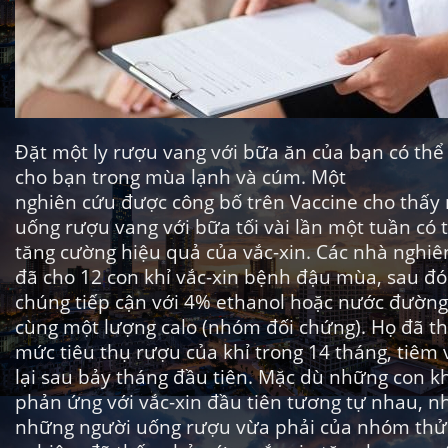
Đặt một ly rượu vang với bữa ăn của bạn có thể 
cho bạn trong mùa lạnh và cúm. Một
nghiên cứu được công bố trên
Vaccine
cho thấy 
uống rượu vang với bữa tối vài lần một tuần có 
tăng cường hiệu quả của vắc-xin. Các nhà nghiê
đã cho 12 con khỉ vắc-xin bệnh đậu mùa, sau đó
chúng tiếp cận với 4% ethanol hoặc nước đường
cùng một lượng calo (nhóm đối chứng). Họ đã th
mức tiêu thụ rượu của khỉ trong 14 tháng, tiêm 
lại sau bảy tháng đầu tiên. Mặc dù những con k
phản ứng với vắc-xin đầu tiên tương tự nhau, 
những người uống rượu vừa phải của nhóm thử