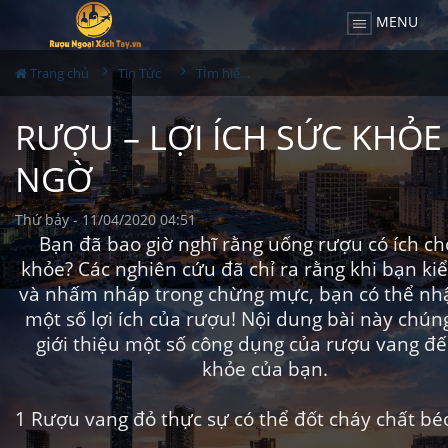
MENU
Trang chủ
Tin Tức
TÌm hiểu về rượu
RƯỢU – LỢI ÍCH SỨC KHỎE
NGỜ
Thứ bảy - 11/04/2020 04:51
Bạn đã bao giờ nghĩ rằng uống rượu có ích ch
khỏe? Các nghiên cứu đã chỉ ra rằng khi bạn ki
và nhấm nháp trong chừng mực, bạn có thể nh
một số lợi ích của rượu! Nội dung bài này chúng
giới thiệu một số công dụng của rượu vang đế
khỏe của bạn.
1
Rượu vang đỏ thực sự có thể đốt cháy chất bé