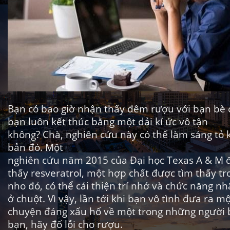
Bạn có bao giờ nhận thấy đêm rượu với bạn bè 
bạn luôn kết thúc bằng một dải kí ức vô tận
không? Chà, nghiên cứu này có thể làm sáng tỏ 
bản đó. Một
nghiên cứu năm 2015 của Đại học Texas A & M 
thấy resveratrol, một hợp chất được tìm thấy tr
nho đỏ, có thể cải thiện trí nhớ và chức năng n
ở chuột. Vì vậy, lần tới khi bạn vô tình đưa ra m
chuyện đáng xấu hổ về một trong những người 
bạn, hãy đổ lỗi cho rượu.