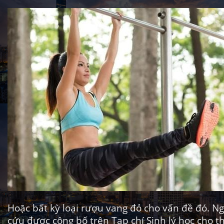
Hoặc bất kỳ loại rượu vang đỏ cho vấn đề đó. N
cứu được công bố trên
Tạp chí Sinh lý học cho
t